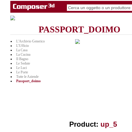
PASSPORT_DOIMO
L'Archivio Generico
L'Ufficio
La Casa
La Cucina
Il Bagno
Le Sedute
Le Luci
Le Porte
Tutte le Aziende
Passport_doimo
Product:
up_5