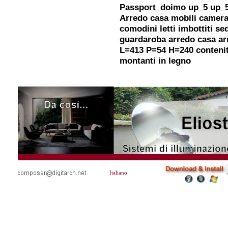
Passport_doimo up_5 up_
Arredo casa mobili camera
comodini letti imbottiti se
guardaroba arredo casa arm
L=413 P=54 H=240 contenito
montanti in legno
Italiano
Time=08/08/2026 23:36:54Version=3.0