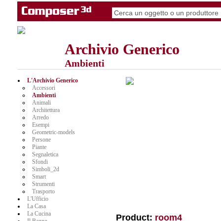
Archivio Generico
Ambienti
L'Archivio Generico
Accessori
Ambienti
Animali
Architettura
Arredo
Esempi
Geometric-models
Persone
Piante
Segnaletica
Sfondi
Simboli_2d
Smart
Strumenti
Trasporto
L'Ufficio
La Casa
La Cucina
Product:
room4