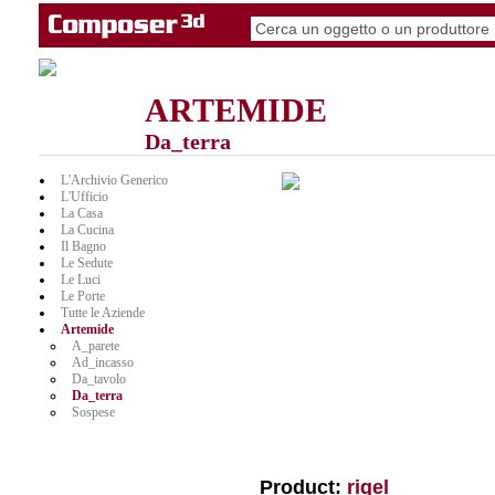
ARTEMIDE
Da_terra
L'Archivio Generico
L'Ufficio
La Casa
La Cucina
Il Bagno
Le Sedute
Le Luci
Le Porte
Tutte le Aziende
Artemide
A_parete
Ad_incasso
Da_tavolo
Da_terra
Sospese
Product:
rigel